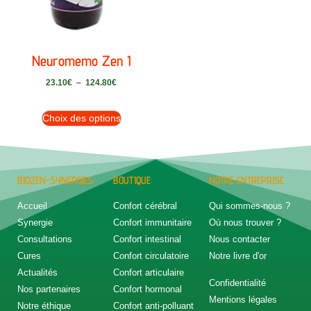
Neuromemo Zen 1
23.10
€
–
124.80
€
Choix des options
BIOZEN-SYNERGIES
BOUTIQUE
NOTRE ENTREPRISE
Accueil
Confort cérébral
Qui sommes-nous ?
Synergie
Confort immunitaire
Où nous trouver ?
Consultations
Confort intestinal
Nous contacter
Cures
Confort circulatoire
Notre livre d'or
Actualités
Confort articulaire
Confidentialité
Nos partenaires
Confort hormonal
Mentions légales
Notre éthique
Confort anti-polluant